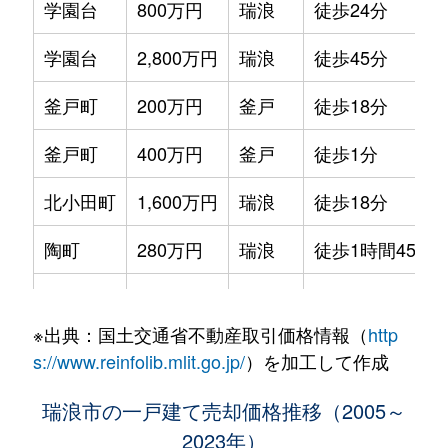
学園台
800万円
瑞浪
徒歩24分
学園台
2,800万円
瑞浪
徒歩45分
釜戸町
200万円
釜戸
徒歩18分
釜戸町
400万円
釜戸
徒歩1分
北小田町
1,600万円
瑞浪
徒歩18分
陶町
280万円
瑞浪
徒歩1時間45分
陶町
150万円
瑞浪
徒歩2時間
※出典：国土交通省不動産取引価格情報（
http
陶町
190万円
瑞浪
徒歩2時間
s://www.reinfolib.mlit.go.jp/
）を加工して作成
樽上町
1,500万円
瑞浪
徒歩15分
瑞浪市の一戸建て売却価格推移（2005～
2023年）
土岐町
500万円
瑞浪
徒歩20分