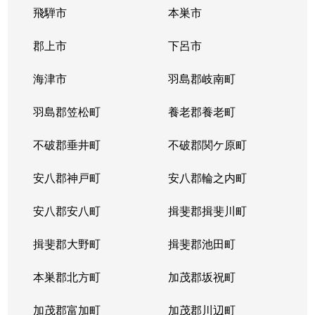
飛騨市
本巣市
郡上市
下呂市
海津市
羽島郡岐南町
羽島郡笠松町
養老郡養老町
不破郡垂井町
不破郡関ケ原町
安八郡神戸町
安八郡輪之内町
安八郡安八町
揖斐郡揖斐川町
揖斐郡大野町
揖斐郡池田町
本巣郡北方町
加茂郡坂祝町
加茂郡富加町
加茂郡川辺町