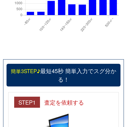
最短45秒 簡単入力でスグ分か
簡単3STEP♪
る！
STEP1
査定を依頼する