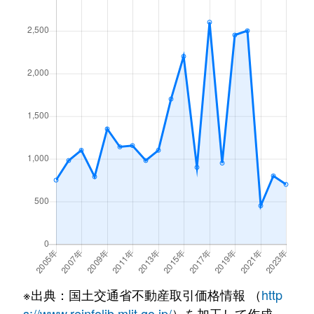
※出典：国土交通省不動産取引価格情報 （
http
s://www.reinfolib.mlit.go.jp/
）を加工して作成