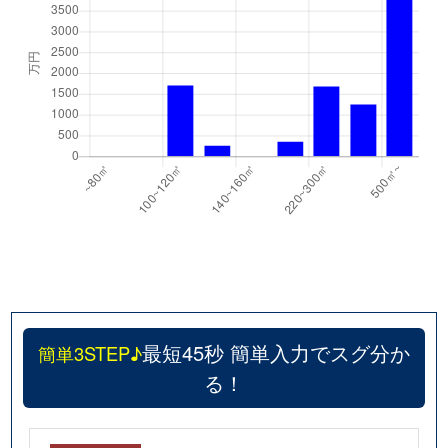
最短45秒 簡単入力でスグ分か
簡単3STEP♪
る！