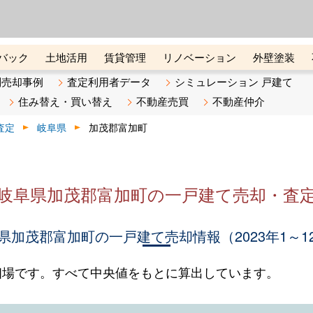
ーズ株式会社（東証グロース上
初めての方へ
ビスです 証券コード：4445
バック
土地活用
賃貸管理
リノベーション
外壁塗装
ライン講座
リビンマガジンBiz
不動産売却ご相談デスク
別売却事例
査定利用者データ
シミュレーション 戸建て
住み替え・買い替え
不動産売買
不動産仲介
査定
岐阜県
加茂郡富加町
岐阜県加茂郡富加町の一戸建て売却・査
県加茂郡富加町の一戸建て売却情報（2023年1～1
相場です。すべて中央値をもとに算出しています。