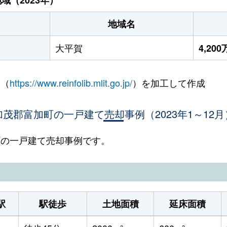
地域名
大平賀
4,20
 （
https://www.reinfolib.mlit.go.jp/
）を加工して作成
加茂郡富加町の一戸建て売却事例（2023年1～12月
加町の一戸建て売却事例です。
駅
駅徒歩
土地面積
延床面積