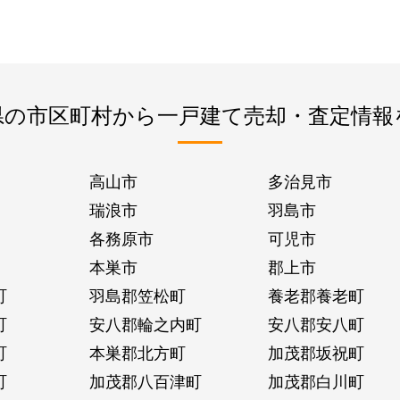
県の市区町村から一戸建て売却・査定情報
高山市
多治見市
瑞浪市
羽島市
各務原市
可児市
本巣市
郡上市
町
羽島郡笠松町
養老郡養老町
町
安八郡輪之内町
安八郡安八町
町
本巣郡北方町
加茂郡坂祝町
町
加茂郡八百津町
加茂郡白川町