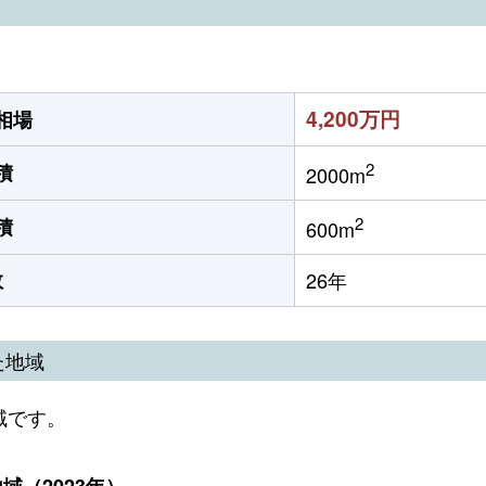
4,200万円
相場
2
積
2000m
2
積
600m
数
26年
た地域
域です。
（2023年）