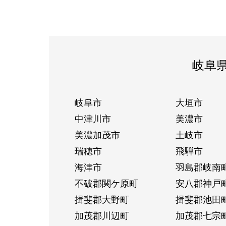
岐阜
岐阜市
大垣市
中津川市
美濃市
美濃加茂市
土岐市
瑞穂市
飛騨市
海津市
羽島郡岐南
不破郡関ケ原町
安八郡神戸
揖斐郡大野町
揖斐郡池田
加茂郡川辺町
加茂郡七宗