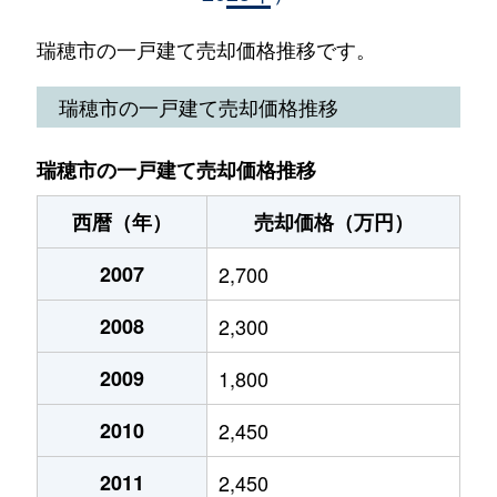
只越
2,900万円
穂積
徒歩11分
瑞穂市の一戸建て売却価格推移です。
田之上
1,900万円
穂積
徒歩1時間
瑞穂市の一戸建て売却価格推移
生津外宮東町
3,100万円
穂積
徒歩18分
瑞穂市の一戸建て売却価格推移
生津内宮町
850万円
穂積
徒歩19分
西暦（年）
売却価格（万円）
生津内宮町
4,100万円
穂積
徒歩19分
2007
2,700
野田新田
20,000万円
穂積
徒歩23分
2008
2,300
野白新田
2,000万円
穂積
徒歩45分
2009
1,800
野白新田
2,000万円
穂積
徒歩45分
2010
2,450
野白新田
1,700万円
穂積
徒歩45分
2011
2,450