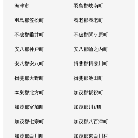
海津市
羽島郡岐南町
羽島郡笠松町
養老郡養老町
不破郡垂井町
不破郡関ケ原町
安八郡神戸町
安八郡輪之内町
安八郡安八町
揖斐郡揖斐川町
揖斐郡大野町
揖斐郡池田町
本巣郡北方町
加茂郡坂祝町
加茂郡富加町
加茂郡川辺町
加茂郡七宗町
加茂郡八百津町
加茂郡白川町
加茂郡東白川村