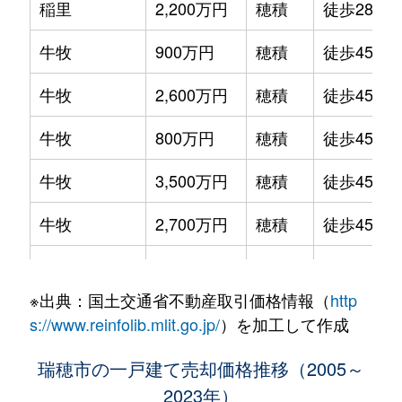
稲里
2,200万円
穂積
徒歩28分
牛牧
900万円
穂積
徒歩45分
牛牧
2,600万円
穂積
徒歩45分
牛牧
800万円
穂積
徒歩45分
牛牧
3,500万円
穂積
徒歩45分
牛牧
2,700万円
穂積
徒歩45分
牛牧
3,100万円
穂積
徒歩45分
※出典：国土交通省不動産取引価格情報（
http
十九条
2,800万円
穂積
徒歩45分
s://www.reinfolib.mlit.go.jp/
）を加工して作成
祖父江
2,000万円
穂積
徒歩28分
瑞穂市の一戸建て売却価格推移（2005～
2023年）
祖父江
2,100万円
穂積
徒歩45分