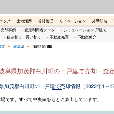
ーズ株式会社（東証グロース上
初めての方へ
ビスです 証券コード：4445
バック
土地活用
賃貸管理
リノベーション
外壁塗装
ライン講座
リビンマガジンBiz
不動産売却ご相談デスク
別売却事例
査定利用者データ
シミュレーション 戸建て
住み替え・買い替え
不動産売買
不動産仲介
査定
岐阜県
加茂郡白川町
岐阜県加茂郡白川町の一戸建て売却・査
県加茂郡白川町の一戸建て売却情報（2023年1～1
相場です。すべて中央値をもとに算出しています。