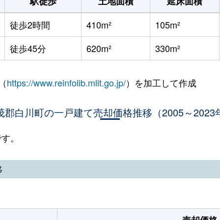
駅徒歩
土地面積
延床面積
徒歩2時間
410m²
105m²
徒歩45分
620m²
330m²
（
https://www.reinfolib.mlit.go.jp/
）を加工して作成
茂郡白川町の一戸建て売却価格推移（2005～2023
です。
移
売却価格