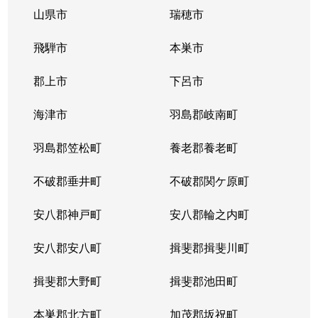
山県市
瑞穂市
飛騨市
本巣市
郡上市
下呂市
海津市
羽島郡岐南町
羽島郡笠松町
養老郡養老町
不破郡垂井町
不破郡関ケ原町
安八郡神戸町
安八郡輪之内町
安八郡安八町
揖斐郡揖斐川町
揖斐郡大野町
揖斐郡池田町
本巣郡北方町
加茂郡坂祝町