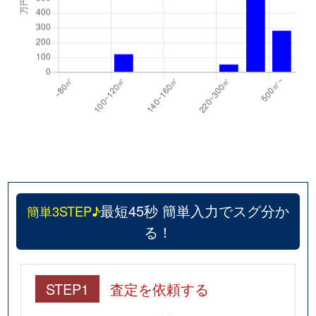
最短45秒 簡単入力でスグ分か
簡単3STEP♪
る！
STEP1
査定を依頼する