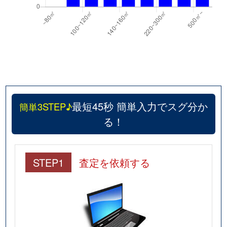
最短45秒 簡単入力でスグ分か
簡単3STEP♪
る！
STEP1
査定を依頼する