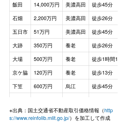
飯田
14,000万円
美濃高田
徒歩45分
石畑
2,200万円
美濃高田
徒歩26分
五日市
51万円
美濃高田
徒歩45分
大跡
350万円
養老
徒歩26分
大場
500万円
養老
徒歩1時間15分
京ケ脇
120万円
養老
徒歩13分
下笠
600万円
烏江
徒歩45分
高田
2,700万円
美濃高田
徒歩5分
※出典：国土交通省不動産取引価格情報（
http
高田
220万円
美濃高田
徒歩1分
s://www.reinfolib.mlit.go.jp/
）を加工して作成
高田
2,500万円
美濃高田
徒歩6分