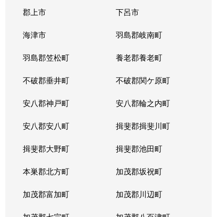
郡上市
下呂市
海津市
羽島郡岐南町
羽島郡笠松町
養老郡養老町
不破郡垂井町
不破郡関ケ原町
安八郡神戸町
安八郡輪之内町
安八郡安八町
揖斐郡揖斐川町
揖斐郡大野町
揖斐郡池田町
本巣郡北方町
加茂郡坂祝町
加茂郡富加町
加茂郡川辺町
加茂郡七宗町
加茂郡八百津町