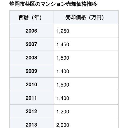
唐瀬
2,400万円
静岡
徒歩1時間1
静岡市葵区のマンション売却価格推移
唐瀬
1,400万円
静岡
徒歩1時間1
西暦（年）
売却価格（万円）
川合
450万円
静岡
徒歩1時間1
2006
1,250
川合
1,500万円
静岡
徒歩1時間1
2007
1,450
川辺町
710万円
静岡
徒歩16分
2008
1,500
川辺町
920万円
静岡
徒歩16分
2009
1,400
川辺町
700万円
静岡
徒歩15分
2010
1,500
2011
1,400
北安東
2,100万円
静岡
徒歩45分
2012
1,200
沓谷
2,100万円
東静岡
徒歩23分
2013
2,000
呉服町
5,600万円
静岡
徒歩11分