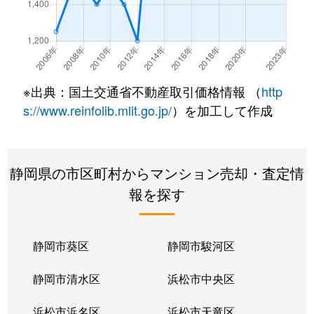
長沼
2,600万円
長沼(静岡)
徒歩5分
長沼
2,000万円
東静岡
徒歩10分
長沼
2,000万円
東静岡
徒歩14分
※出典：国土交通省不動産取引価格情報 （
http
長沼
1,800万円
東静岡
徒歩8分
s://www.reinfolib.mlit.go.jp/
）を加工して作成
長沼
4,000万円
東静岡
徒歩10分
静岡県の市区町村からマンション売却・査定情
馬場町
2,400万円
静岡
徒歩16分
報を探す
東静岡
3,700万円
東静岡
徒歩6分
東静岡
4,300万円
東静岡
徒歩1分
静岡市葵区
静岡市駿河区
東静岡
4,500万円
東静岡
徒歩1分
静岡市清水区
浜松市中央区
日出町
2,400万円
静岡
徒歩10分
浜松市浜名区
浜松市天竜区