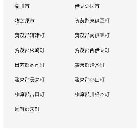
菊川市
伊豆の国市
緑町
1,500万円
静岡
徒歩45分
牧之原市
賀茂郡東伊豆町
南安倍
1,400万円
静岡
徒歩25分
賀茂郡河津町
賀茂郡南伊豆町
宮ヶ崎町
3,200万円
静岡
徒歩20分
賀茂郡松崎町
賀茂郡西伊豆町
御幸町
7,200万円
静岡
徒歩6分
田方郡函南町
駿東郡清水町
柚木
3,500万円
東静岡
徒歩8分
駿東郡長泉町
駿東郡小山町
吉野町
270万円
静岡
徒歩14分
榛原郡吉田町
榛原郡川根本町
竜南
2,300万円
静岡
徒歩45分
周智郡森町
両替町
3,200万円
静岡
徒歩13分
両替町
1,300万円
静岡
徒歩11分