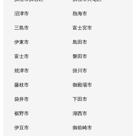
日出町
4,400万円
静岡
徒歩12分
沼津市
熱海市
古庄
780万円
東静岡
徒歩18分
三島市
富士宮市
古庄
990万円
東静岡
徒歩13分
伊東市
島田市
古庄
1,200万円
東静岡
徒歩15分
富士市
磐田市
古庄
1,400万円
東静岡
徒歩18分
焼津市
掛川市
古庄
1,500万円
東静岡
徒歩20分
藤枝市
御殿場市
本通
1,900万円
静岡
徒歩14分
袋井市
下田市
本通
裾野市
1,200万円
湖西市
静岡
徒歩16分
伊豆市
御前崎市
本通
320万円
静岡
徒歩16分