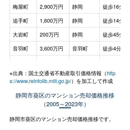
梅屋町
2,900万円
静岡
徒歩16分
追手町
1,600万円
静岡
徒歩14分
大岩町
200万円
静岡
徒歩45分
音羽町
3,600万円
音羽町
徒歩4分
春日
500万円
春日町
徒歩4分
※出典：国土交通省不動産取引価格情報（
http
春日
1,700万円
春日町
徒歩3分
s://www.reinfolib.mlit.go.jp/
）を加工して作成
春日
120万円
春日町
徒歩4分
静岡市葵区のマンション売却価格推移
（2005～2023年）
春日
1,600万円
春日町
徒歩4分
上足洗
1,700万円
静岡
徒歩45分
静岡市葵区のマンション売却価格推移です。