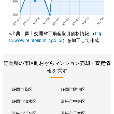
長沼
2,600万円
長沼(静岡)
徒歩5分
長沼
2,000万円
東静岡
徒歩10分
長沼
2,000万円
東静岡
徒歩14分
※出典：国土交通省不動産取引価格情報 （
http
長沼
1,800万円
東静岡
徒歩8分
s://www.reinfolib.mlit.go.jp/
）を加工して作成
長沼
4,000万円
東静岡
徒歩10分
静岡県の市区町村からマンション売却・査定情
馬場町
2,400万円
静岡
徒歩16分
報を探す
東静岡
3,700万円
東静岡
徒歩6分
東静岡
4,300万円
東静岡
徒歩1分
静岡市葵区
静岡市駿河区
東静岡
4,500万円
東静岡
徒歩1分
静岡市清水区
浜松市中央区
日出町
2,400万円
静岡
徒歩10分
浜松市浜名区
浜松市天竜区