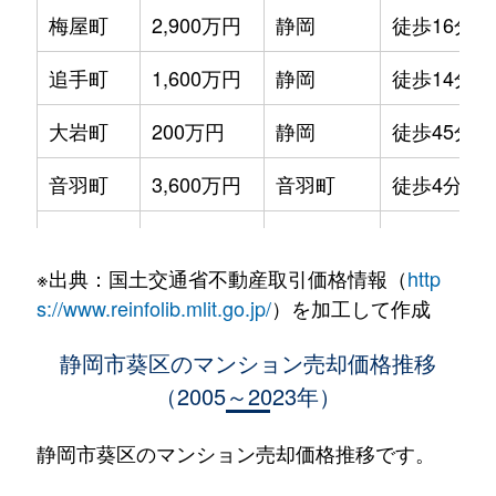
梅屋町
2,900万円
静岡
徒歩16分
追手町
1,600万円
静岡
徒歩14分
大岩町
200万円
静岡
徒歩45分
音羽町
3,600万円
音羽町
徒歩4分
春日
500万円
春日町
徒歩4分
※出典：国土交通省不動産取引価格情報（
http
春日
1,700万円
春日町
徒歩3分
s://www.reinfolib.mlit.go.jp/
）を加工して作成
春日
120万円
春日町
徒歩4分
静岡市葵区のマンション売却価格推移
（2005～2023年）
春日
1,600万円
春日町
徒歩4分
上足洗
1,700万円
静岡
徒歩45分
静岡市葵区のマンション売却価格推移です。