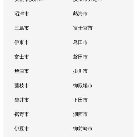
日出町
4,400万円
静岡
徒歩12分
沼津市
熱海市
古庄
780万円
東静岡
徒歩18分
三島市
富士宮市
古庄
990万円
東静岡
徒歩13分
伊東市
島田市
古庄
1,200万円
東静岡
徒歩15分
富士市
磐田市
古庄
1,400万円
東静岡
徒歩18分
焼津市
掛川市
古庄
1,500万円
東静岡
徒歩20分
藤枝市
御殿場市
本通
1,900万円
静岡
徒歩14分
袋井市
下田市
本通
裾野市
1,200万円
湖西市
静岡
徒歩16分
伊豆市
御前崎市
本通
320万円
静岡
徒歩16分