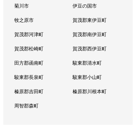
菊川市
伊豆の国市
緑町
1,500万円
静岡
徒歩45分
牧之原市
賀茂郡東伊豆町
南安倍
1,400万円
静岡
徒歩25分
賀茂郡河津町
賀茂郡南伊豆町
宮ヶ崎町
3,200万円
静岡
徒歩20分
賀茂郡松崎町
賀茂郡西伊豆町
御幸町
7,200万円
静岡
徒歩6分
田方郡函南町
駿東郡清水町
柚木
3,500万円
東静岡
徒歩8分
駿東郡長泉町
駿東郡小山町
吉野町
270万円
静岡
徒歩14分
榛原郡吉田町
榛原郡川根本町
竜南
2,300万円
静岡
徒歩45分
周智郡森町
両替町
3,200万円
静岡
徒歩13分
両替町
1,300万円
静岡
徒歩11分