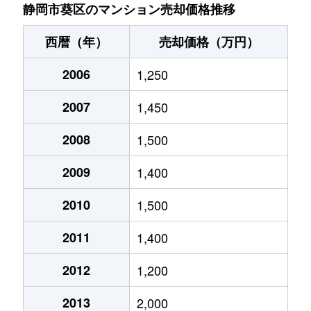
唐瀬
2,400万円
静岡
徒歩1時間1
静岡市葵区のマンション売却価格推移
唐瀬
1,400万円
静岡
徒歩1時間1
西暦（年）
売却価格（万円）
川合
450万円
静岡
徒歩1時間1
2006
1,250
川合
1,500万円
静岡
徒歩1時間1
2007
1,450
川辺町
710万円
静岡
徒歩16分
2008
1,500
川辺町
920万円
静岡
徒歩16分
2009
1,400
川辺町
700万円
静岡
徒歩15分
2010
1,500
2011
1,400
北安東
2,100万円
静岡
徒歩45分
2012
1,200
沓谷
2,100万円
東静岡
徒歩23分
2013
2,000
呉服町
5,600万円
静岡
徒歩11分