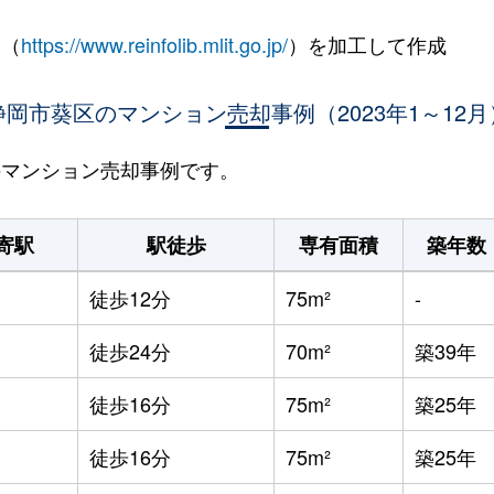
 （
https://www.reinfolib.mlit.go.jp/
）を加工して作成
静岡市葵区のマンション売却事例（2023年1～12月
区のマンション売却事例です。
寄駅
駅徒歩
専有面積
築年数
徒歩12分
75m²
-
徒歩24分
70m²
築39年
徒歩16分
75m²
築25年
徒歩16分
75m²
築25年