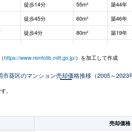
徒歩14分
55m²
築44年
徒歩45分
60m²
築46年
町
徒歩4分
80m²
築19年
町
徒歩4分
55m²
築50年
（
https://www.reinfolib.mlit.go.jp/
）を加工して作成
町
徒歩3分
75m²
築23年
町
岡市葵区のマンション売却価格推移（2005～2023
徒歩4分
50m²
築51年
町
徒歩4分
350m²
築50年
です。
徒歩45分
70m²
-
徒歩1時間15分
85m²
築19年
売却価格
徒歩1時間15分
65m²
築28年