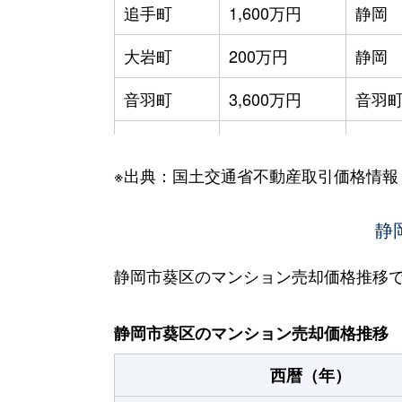
追手町
1,600万円
静岡
大岩町
200万円
静岡
音羽町
3,600万円
音羽
春日
500万円
春日
※出典：国土交通省不動産取引価格情報
春日
1,700万円
春日
春日
120万円
春日
静
春日
1,600万円
春日
静岡市葵区のマンション売却価格推移
上足洗
1,700万円
静岡
静岡市葵区のマンション売却価格推移
唐瀬
2,400万円
静岡
西暦（年）
唐瀬
1,400万円
静岡