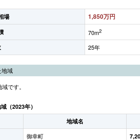
1,850万円
相場
2
積
70m
数
25年
た地域
地域です。
（2023年）
地域名
御幸町
7,