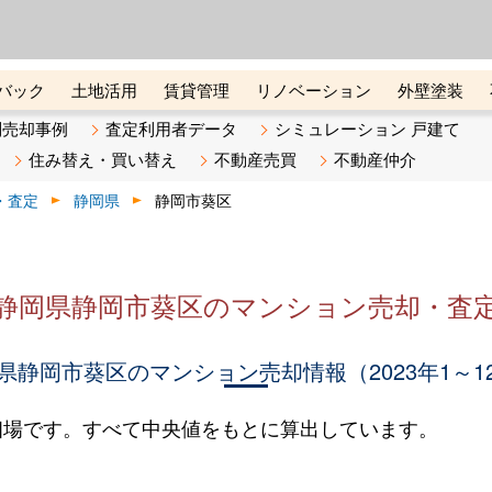
ーズ株式会社（東証グロース上
初めての方へ
ビスです 証券コード：4445
バック
土地活用
賃貸管理
リノベーション
外壁塗装
ライン講座
リビンマガジンBiz
不動産売却ご相談デスク
別売却事例
査定利用者データ
シミュレーション 戸建て
住み替え・買い替え
不動産売買
不動産仲介
・査定
静岡県
静岡市葵区
静岡県静岡市葵区のマンション売却・査
県静岡市葵区のマンション売却情報（2023年1～1
相場です。すべて中央値をもとに算出しています。