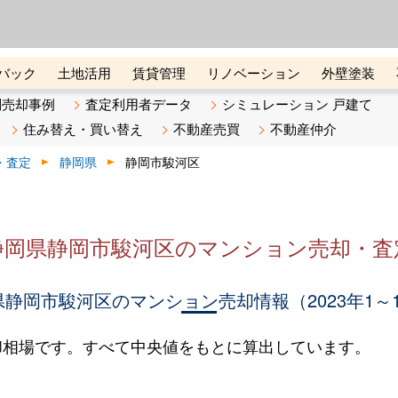
ーズ株式会社（東証グロース上
初めての方へ
ビスです 証券コード：4445
バック
土地活用
賃貸管理
リノベーション
外壁塗装
ライン講座
リビンマガジンBiz
不動産売却ご相談デスク
別売却事例
査定利用者データ
シミュレーション 戸建て
住み替え・買い替え
不動産売買
不動産仲介
・査定
静岡県
静岡市駿河区
静岡県静岡市駿河区のマンション売却・査
静岡市駿河区のマンション売却情報（2023年1～
却相場です。すべて中央値をもとに算出しています。