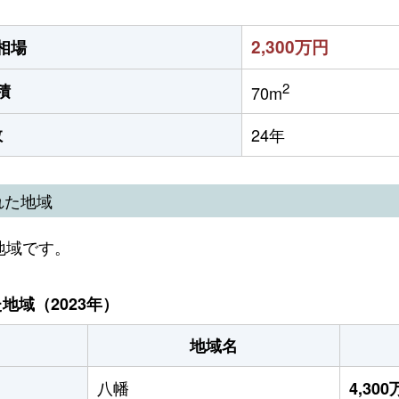
2,300万円
相場
2
積
70m
数
24年
れた地域
地域です。
域（2023年）
地域名
八幡
4,30