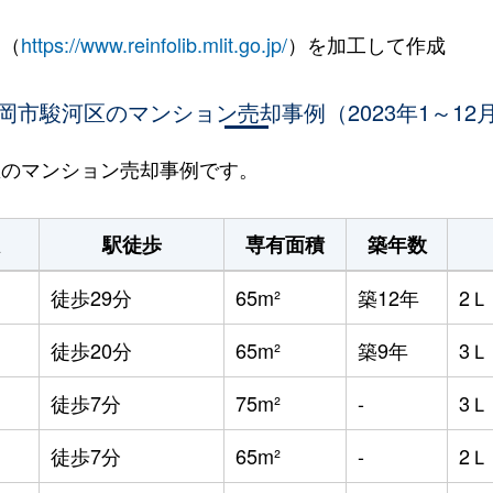
 （
https://www.reinfolib.mlit.go.jp/
）を加工して作成
岡市駿河区のマンション売却事例（2023年1～12
河区のマンション売却事例です。
駅徒歩
専有面積
築年数
徒歩29分
65m²
築12年
2
徒歩20分
65m²
築9年
3
徒歩7分
75m²
-
3
徒歩7分
65m²
-
2