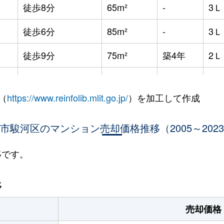
徒歩8分
65m²
-
3
徒歩6分
85m²
-
3
徒歩9分
75m²
築4年
2
徒歩20分
55m²
築35年
-
（
https://www.reinfolib.mlit.go.jp/
）を加工して作成
徒歩2時間
55m²
築35年
3
市駿河区のマンション売却価格推移（2005～202
徒歩18分
60m²
築23年
2
徒歩6分
70m²
築25年
3
移です。
)
徒歩21分
70m²
築21年
3
移
徒歩17分
40m²
築43年
オ
売却価格
徒歩14分
60m²
築43年
3