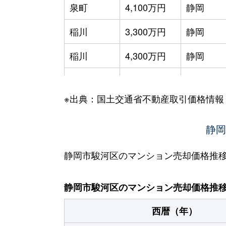
泉町
4,100万円
静岡
稲川
3,300万円
静岡
稲川
4,300万円
静岡
小黒
680万円
静岡
※出典：国土交通省不動産取引価格情報
小黒
1,100万円
静岡
小鹿
2,200万円
東静岡
静岡
鎌田
1,400万円
安倍川
静岡市駿河区のマンション売却価格推
国吉田
2,100万円
草薙(ＪＲ
静岡市駿河区のマンション売却価格推
さつき町
690万円
静岡
西暦（年）
さつき町
700万円
静岡