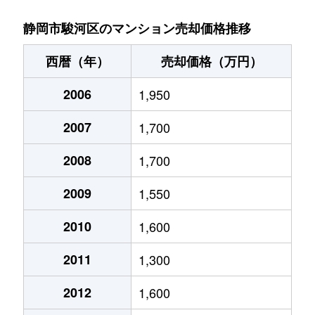
さつき町
690万円
静岡
徒歩17分
静岡市駿河区のマンション売却価格推移
さつき町
700万円
静岡
徒歩14分
西暦（年）
売却価格（万円）
さつき町
1,300万円
静岡
徒歩14分
2006
1,950
石部
1,800万円
用宗
徒歩16分
2007
1,700
石部
1,900万円
用宗
徒歩15分
2008
1,700
石部
1,100万円
用宗
徒歩16分
2009
1,550
津島町
1,500万円
静岡
徒歩25分
2010
1,600
2011
1,300
津島町
2,400万円
静岡
徒歩45分
2012
1,600
中島
2,300万円
静岡
徒歩45分