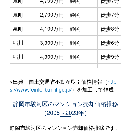
泉町
4,700万円
静岡
徒歩7分
泉町
2,700万円
静岡
徒歩7分
泉町
4,100万円
静岡
徒歩8分
稲川
3,300万円
静岡
徒歩6分
稲川
4,300万円
静岡
徒歩9分
小黒
680万円
静岡
徒歩20分
※出典：国土交通省不動産取引価格情報（
http
小黒
1,100万円
静岡
徒歩2時間
s://www.reinfolib.mlit.go.jp/
）を加工して作成
小鹿
2,200万円
東静岡
徒歩18分
静岡市駿河区のマンション売却価格推移
（2005～2023年）
鎌田
1,400万円
安倍川
徒歩6分
国吉田
2,100万円
草薙(ＪＲ)
徒歩21分
静岡市駿河区のマンション売却価格推移です。