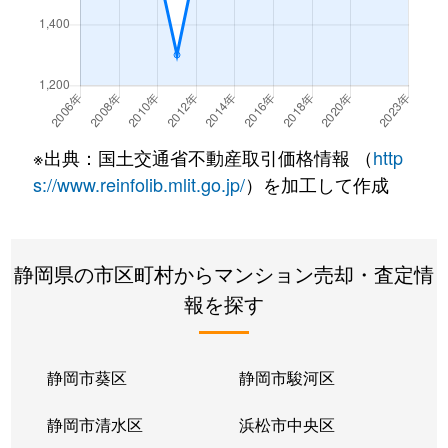
南町
5,200万円
静岡
徒歩1分
南町
400万円
静岡
徒歩4分
八幡
4,300万円
静岡
徒歩11分
※出典：国土交通省不動産取引価格情報 （
http
s://www.reinfolib.mlit.go.jp/
）を加工して作成
静岡県の市区町村からマンション売却・査定情
報を探す
静岡市葵区
静岡市駿河区
静岡市清水区
浜松市中央区