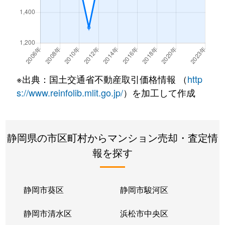
南町
5,200万円
静岡
徒歩1分
南町
400万円
静岡
徒歩4分
八幡
4,300万円
静岡
徒歩11分
※出典：国土交通省不動産取引価格情報 （
http
s://www.reinfolib.mlit.go.jp/
）を加工して作成
静岡県の市区町村からマンション売却・査定情
報を探す
静岡市葵区
静岡市駿河区
静岡市清水区
浜松市中央区