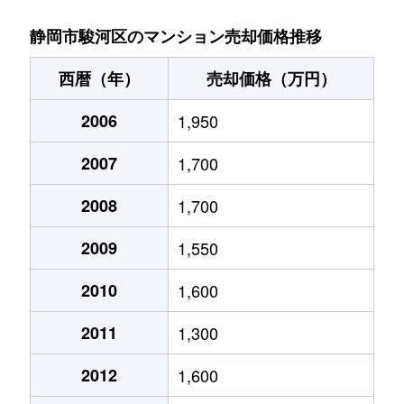
さつき町
690万円
静岡
徒歩17分
静岡市駿河区のマンション売却価格推移
さつき町
700万円
静岡
徒歩14分
西暦（年）
売却価格（万円）
さつき町
1,300万円
静岡
徒歩14分
2006
1,950
石部
1,800万円
用宗
徒歩16分
2007
1,700
石部
1,900万円
用宗
徒歩15分
2008
1,700
石部
1,100万円
用宗
徒歩16分
2009
1,550
津島町
1,500万円
静岡
徒歩25分
2010
1,600
2011
1,300
津島町
2,400万円
静岡
徒歩45分
2012
1,600
中島
2,300万円
静岡
徒歩45分