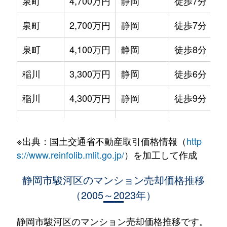
泉町
4,700万円
静岡
徒歩7分
泉町
2,700万円
静岡
徒歩7分
泉町
4,100万円
静岡
徒歩8分
稲川
3,300万円
静岡
徒歩6分
稲川
4,300万円
静岡
徒歩9分
小黒
680万円
静岡
徒歩20分
※出典：国土交通省不動産取引価格情報（
http
小黒
1,100万円
静岡
徒歩2時間
s://www.reinfolib.mlit.go.jp/
）を加工して作成
小鹿
2,200万円
東静岡
徒歩18分
静岡市駿河区のマンション売却価格推移
（2005～2023年）
鎌田
1,400万円
安倍川
徒歩6分
国吉田
2,100万円
草薙(ＪＲ)
徒歩21分
静岡市駿河区のマンション売却価格推移です。