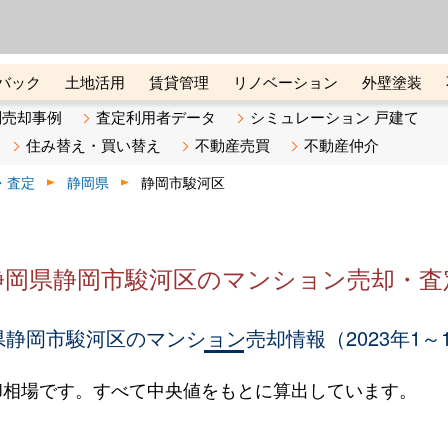
ーズ株式会社（東証グロース上
初めての方へ
ビスです 証券コード：4445
バック
土地活用
賃貸管理
リノベーション
外壁塗装
ライン講座
リビンマガジンBiz
不動産売却ご相談デスク
別売却事例
査定利用者データ
シミュレーション 戸建て
住み替え・買い替え
不動産売買
不動産仲介
・査定
静岡県
静岡市駿河区
静岡県静岡市駿河区のマンション売却・査
静岡市駿河区のマンション売却情報（2023年1～
却相場です。すべて中央値をもとに算出しています。