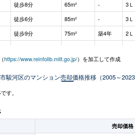
徒歩8分
65m²
-
3
徒歩6分
85m²
-
3
徒歩9分
75m²
築4年
2
徒歩20分
55m²
築35年
-
（
https://www.reinfolib.mlit.go.jp/
）を加工して作成
徒歩2時間
55m²
築35年
3
市駿河区のマンション売却価格推移（2005～202
徒歩18分
60m²
築23年
2
徒歩6分
70m²
築25年
3
移です。
)
徒歩21分
70m²
築21年
3
移
徒歩17分
40m²
築43年
オ
売却価格
徒歩14分
60m²
築43年
3