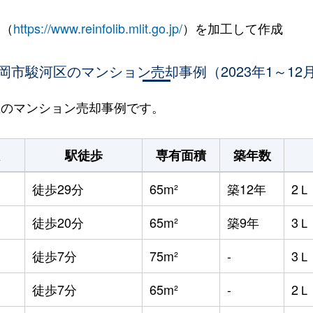
 （
https://www.reinfolib.mlit.go.jp/
）を加工して作成
岡市駿河区のマンション売却事例（2023年1～12
河区のマンション売却事例です。
駅徒歩
専有面積
築年数
徒歩29分
65m²
築12年
2
徒歩20分
65m²
築9年
3
徒歩7分
75m²
-
3
徒歩7分
65m²
-
2