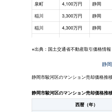
泉町
4,100万円
静岡
稲川
3,300万円
静岡
稲川
4,300万円
静岡
小黒
680万円
静岡
※出典：国土交通省不動産取引価格情報
小黒
1,100万円
静岡
小鹿
2,200万円
東静岡
静岡
鎌田
1,400万円
安倍川
静岡市駿河区のマンション売却価格推
国吉田
2,100万円
草薙(ＪＲ
静岡市駿河区のマンション売却価格推
さつき町
690万円
静岡
西暦（年）
さつき町
700万円
静岡