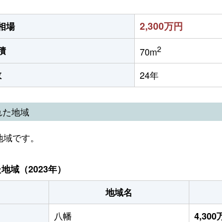
2,300万円
相場
2
積
70m
数
24年
れた地域
地域です。
域（2023年）
地域名
八幡
4,30