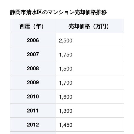
真砂町
2,700万円
清水(静岡)
徒歩5分
静岡市清水区のマンション売却価格推移
馬走北
1,000万円
草薙(ＪＲ)
徒歩28分
西暦（年）
売却価格（万円）
馬走北
570万円
草薙(ＪＲ)
徒歩28分
2006
2,500
港町
1,700万円
清水(静岡)
徒歩20分
2007
1,750
港町
1,200万円
新清水
徒歩15分
2008
1,500
2009
1,700
2010
1,600
2011
1,300
2012
1,450