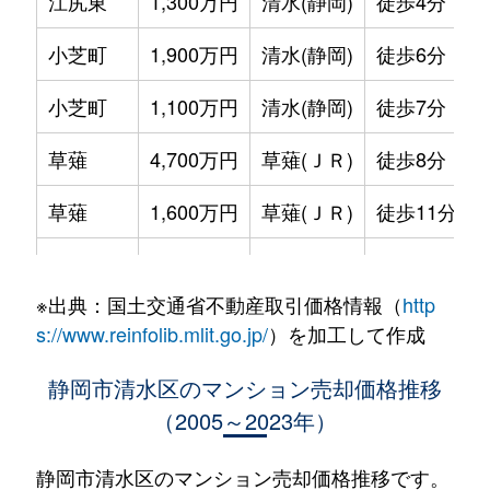
江尻東
1,300万円
清水(静岡)
徒歩4分
小芝町
1,900万円
清水(静岡)
徒歩6分
小芝町
1,100万円
清水(静岡)
徒歩7分
草薙
4,700万円
草薙(ＪＲ)
徒歩8分
草薙
1,600万円
草薙(ＪＲ)
徒歩11分
楠新田
1,200万円
草薙(ＪＲ)
徒歩5分
※出典：国土交通省不動産取引価格情報（
http
庄福町
95万円
清水(静岡)
徒歩45分
s://www.reinfolib.mlit.go.jp/
）を加工して作成
千歳町
400万円
新清水
徒歩8分
静岡市清水区のマンション売却価格推移
（2005～2023年）
千歳町
1,700万円
新清水
徒歩7分
千歳町
950万円
新清水
徒歩10分
静岡市清水区のマンション売却価格推移です。