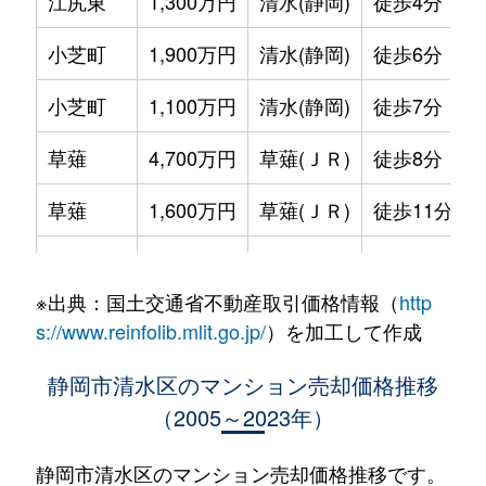
江尻東
1,300万円
清水(静岡)
徒歩4分
小芝町
1,900万円
清水(静岡)
徒歩6分
小芝町
1,100万円
清水(静岡)
徒歩7分
草薙
4,700万円
草薙(ＪＲ)
徒歩8分
草薙
1,600万円
草薙(ＪＲ)
徒歩11分
楠新田
1,200万円
草薙(ＪＲ)
徒歩5分
※出典：国土交通省不動産取引価格情報（
http
庄福町
95万円
清水(静岡)
徒歩45分
s://www.reinfolib.mlit.go.jp/
）を加工して作成
千歳町
400万円
新清水
徒歩8分
静岡市清水区のマンション売却価格推移
（2005～2023年）
千歳町
1,700万円
新清水
徒歩7分
千歳町
950万円
新清水
徒歩10分
静岡市清水区のマンション売却価格推移です。