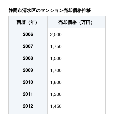
真砂町
2,700万円
清水(静岡)
徒歩5分
静岡市清水区のマンション売却価格推移
馬走北
1,000万円
草薙(ＪＲ)
徒歩28分
西暦（年）
売却価格（万円）
馬走北
570万円
草薙(ＪＲ)
徒歩28分
2006
2,500
港町
1,700万円
清水(静岡)
徒歩20分
2007
1,750
港町
1,200万円
新清水
徒歩15分
2008
1,500
2009
1,700
2010
1,600
2011
1,300
2012
1,450