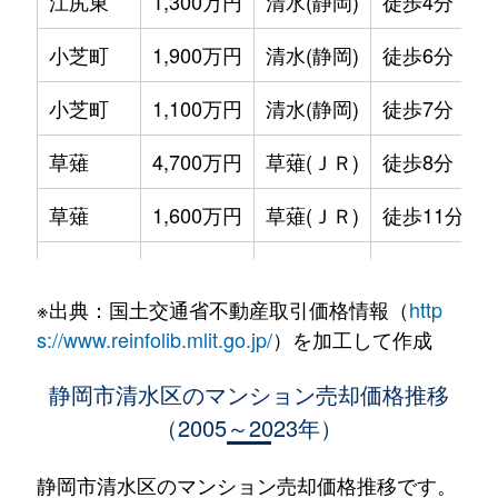
江尻東
1,300万円
清水(静岡)
徒歩4分
小芝町
1,900万円
清水(静岡)
徒歩6分
小芝町
1,100万円
清水(静岡)
徒歩7分
草薙
4,700万円
草薙(ＪＲ)
徒歩8分
草薙
1,600万円
草薙(ＪＲ)
徒歩11分
楠新田
1,200万円
草薙(ＪＲ)
徒歩5分
※出典：国土交通省不動産取引価格情報（
http
庄福町
95万円
清水(静岡)
徒歩45分
s://www.reinfolib.mlit.go.jp/
）を加工して作成
千歳町
400万円
新清水
徒歩8分
静岡市清水区のマンション売却価格推移
（2005～2023年）
千歳町
1,700万円
新清水
徒歩7分
千歳町
950万円
新清水
徒歩10分
静岡市清水区のマンション売却価格推移です。