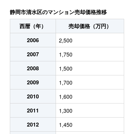
真砂町
2,700万円
清水(静岡)
徒歩5分
静岡市清水区のマンション売却価格推移
馬走北
1,000万円
草薙(ＪＲ)
徒歩28分
西暦（年）
売却価格（万円）
馬走北
570万円
草薙(ＪＲ)
徒歩28分
2006
2,500
港町
1,700万円
清水(静岡)
徒歩20分
2007
1,750
港町
1,200万円
新清水
徒歩15分
2008
1,500
2009
1,700
2010
1,600
2011
1,300
2012
1,450