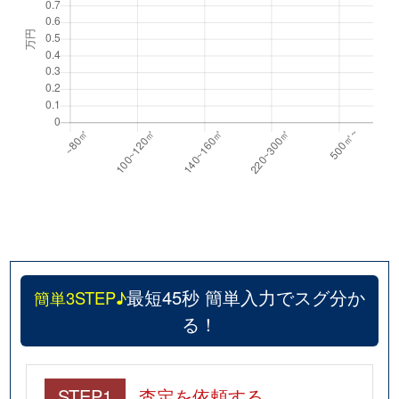
最短45秒 簡単入力でスグ分か
簡単3STEP♪
る！
STEP1
査定を依頼する