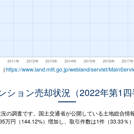
 （
https://www.land.mlit.go.jp/webland/servlet/MainServl
ンション売却状況（2022年第1四
況の調査です。国土交通省が公開している土地総合情報シ
5万円（144.12%）増加し、取引件数は1件（33.33