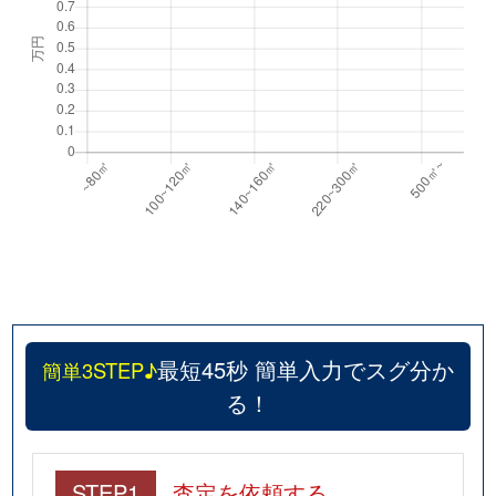
最短45秒 簡単入力でスグ分か
簡単3STEP♪
る！
STEP1
査定を依頼する