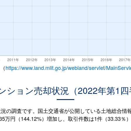
 （
https://www.land.mlit.go.jp/webland/servlet/MainServl
ンション売却状況（2022年第1四
況の調査です。国土交通省が公開している土地総合情報シ
5万円（144.12%）増加し、取引件数は1件（33.33