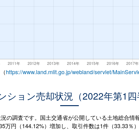
 （
https://www.land.mlit.go.jp/webland/servlet/MainServl
ンション売却状況（2022年第1四
況の調査です。国土交通省が公開している土地総合情報シ
5万円（144.12%）増加し、取引件数は1件（33.33