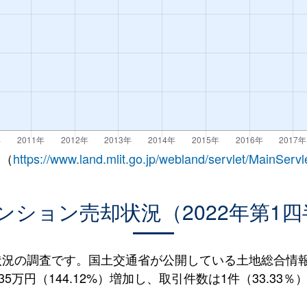
 （
https://www.land.mlit.go.jp/webland/servlet/MainServl
ンション売却状況（2022年第1四
況の調査です。国土交通省が公開している土地総合情報シ
5万円（144.12%）増加し、取引件数は1件（33.33