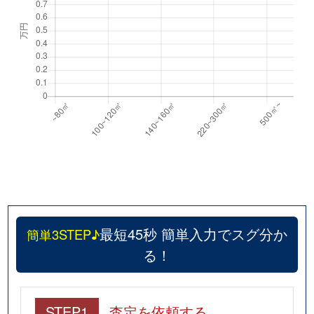
最短45秒 簡単入力でスグ分か
簡単3STEP♪
る！
STEP1
査定を依頼する