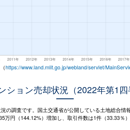
 （
https://www.land.mlit.go.jp/webland/servlet/MainServl
ンション売却状況（2022年第1四
況の調査です。国土交通省が公開している土地総合情報シ
5万円（144.12%）増加し、取引件数は1件（33.33