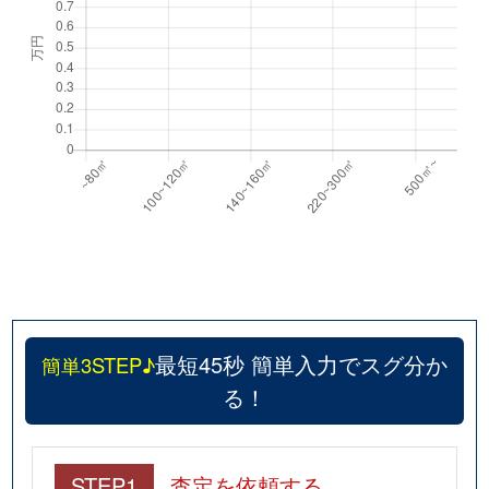
最短45秒 簡単入力でスグ分か
簡単3STEP♪
る！
STEP1
査定を依頼する