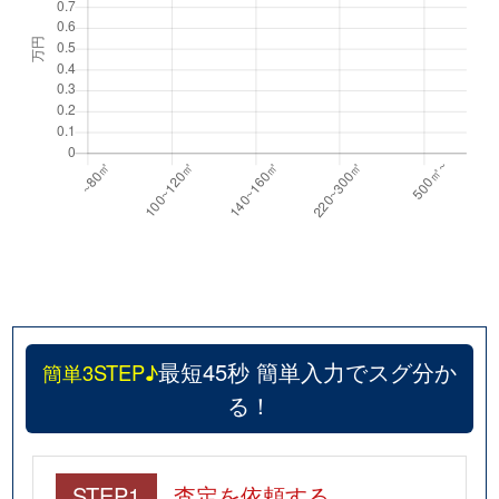
最短45秒 簡単入力でスグ分か
簡単3STEP♪
る！
STEP1
査定を依頼する