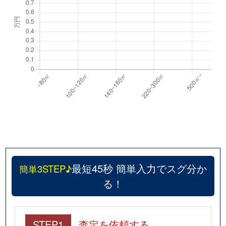
最短45秒 簡単入力でスグ分か
簡単3STEP♪
る！
STEP1
査定を依頼する