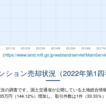
 （
https://www.land.mlit.go.jp/webland/servlet/MainServl
ンション売却状況（2022年第1四
況の調査です。国土交通省が公開している土地総合情報シ
5万円（144.12%）増加し、取引件数は1件（33.33