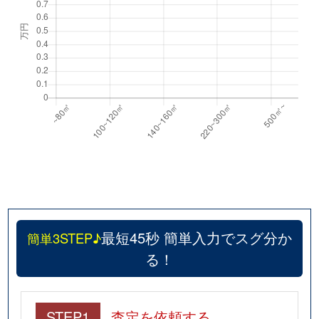
最短45秒 簡単入力でスグ分か
簡単3STEP♪
る！
STEP1
査定を依頼する