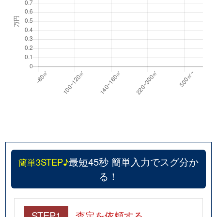
最短45秒 簡単入力でスグ分か
簡単3STEP♪
る！
STEP1
査定を依頼する