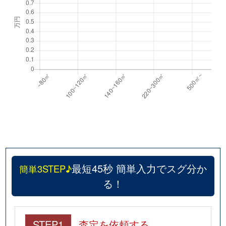
最短45秒 簡単入力でスグ分か
簡単3STEP♪
る！
STEP1
査定を依頼する