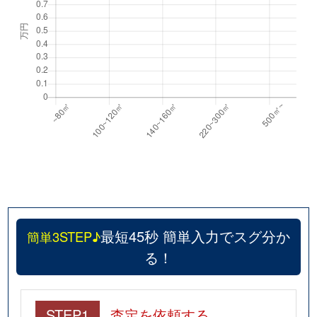
最短45秒 簡単入力でスグ分か
簡単3STEP♪
る！
STEP1
査定を依頼する