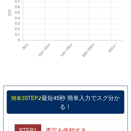
最短45秒 簡単入力でスグ分か
簡単3STEP♪
る！
STEP1
査定を依頼する