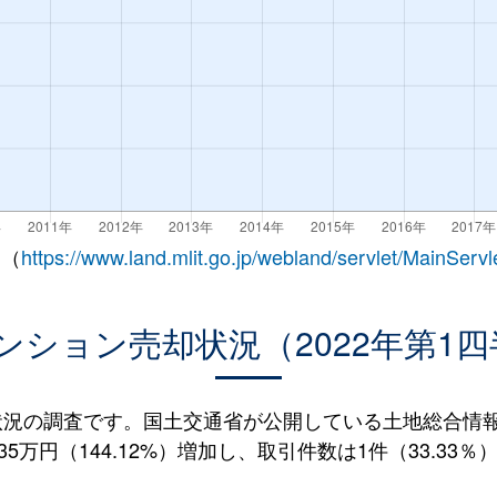
 （
https://www.land.mlit.go.jp/webland/servlet/MainServl
ンション売却状況（2022年第1四
況の調査です。国土交通省が公開している土地総合情報シ
5万円（144.12%）増加し、取引件数は1件（33.33