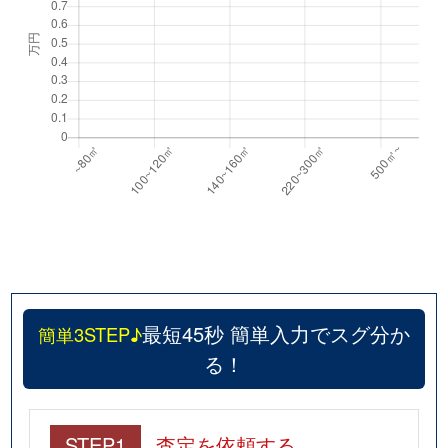
最短45秒 簡単入力でスグ分か
簡単3STEP♪
る！
STEP1
査定を依頼する