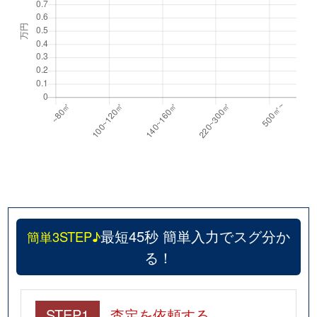
最短45秒 簡単入力でスグ分か
簡単3STEP♪
る！
STEP1
査定を依頼する