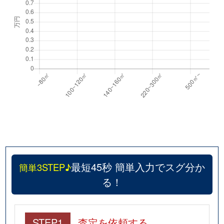
最短45秒 簡単入力でスグ分か
簡単3STEP♪
る！
STEP1
査定を依頼する