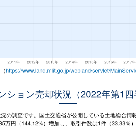
 （
https://www.land.mlit.go.jp/webland/servlet/MainServl
ンション売却状況（2022年第1四
況の調査です。国土交通省が公開している土地総合情報シ
5万円（144.12%）増加し、取引件数は1件（33.33