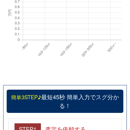
最短45秒 簡単入力でスグ分か
簡単3STEP♪
る！
STEP1
査定を依頼する