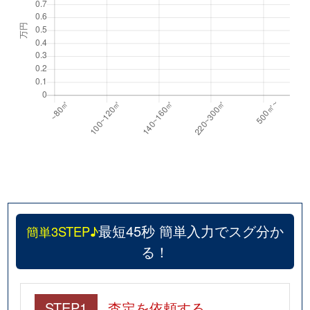
最短45秒 簡単入力でスグ分か
簡単3STEP♪
る！
STEP1
査定を依頼する