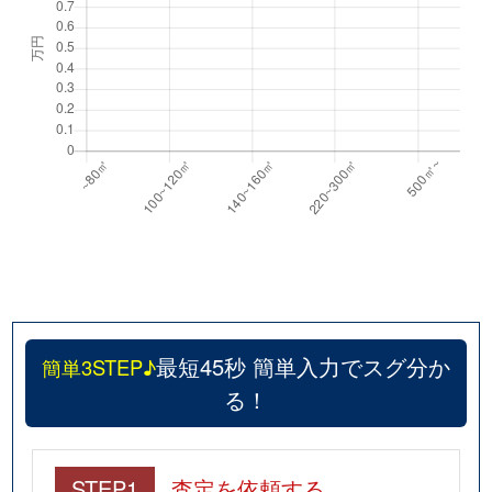
最短45秒 簡単入力でスグ分か
簡単3STEP♪
る！
STEP1
査定を依頼する