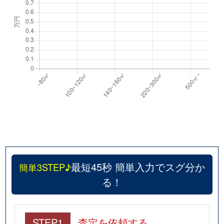
最短45秒 簡単入力でスグ分か
簡単3STEP♪
る！
STEP1
査定を依頼する