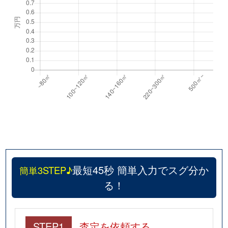
最短45秒 簡単入力でスグ分か
簡単3STEP♪
る！
STEP1
査定を依頼する