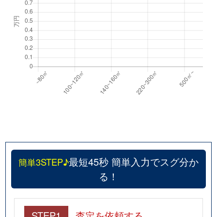
最短45秒 簡単入力でスグ分か
簡単3STEP♪
る！
STEP1
査定を依頼する