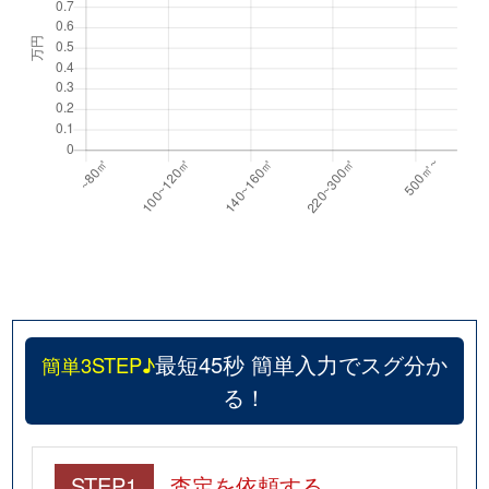
最短45秒 簡単入力でスグ分か
簡単3STEP♪
る！
STEP1
査定を依頼する