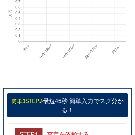
最短45秒 簡単入力でスグ分か
簡単3STEP♪
る！
STEP1
査定を依頼する