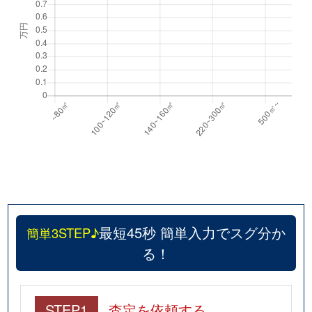
最短45秒 簡単入力でスグ分か
簡単3STEP♪
る！
STEP1
査定を依頼する