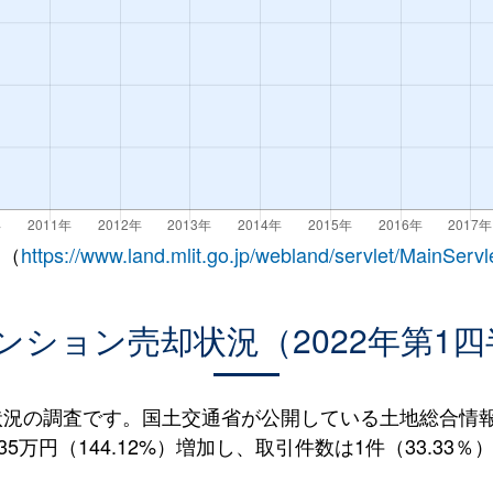
 （
https://www.land.mlit.go.jp/webland/servlet/MainServl
ンション売却状況（2022年第1四
況の調査です。国土交通省が公開している土地総合情報シ
5万円（144.12%）増加し、取引件数は1件（33.33