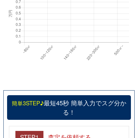
最短45秒 簡単入力でスグ分か
簡単3STEP♪
る！
STEP1
査定を依頼する